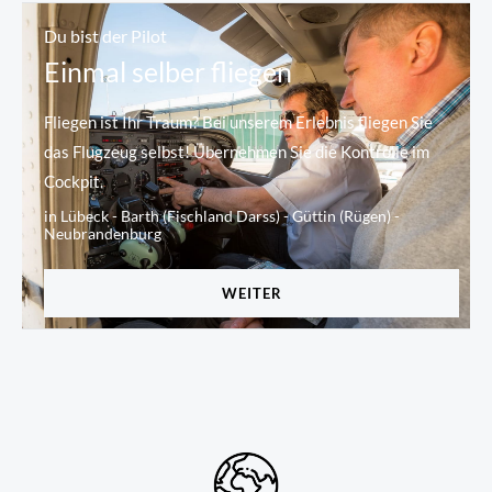
Du bist der Pilot
Einmal selber fliegen
Fliegen ist Ihr Traum? Bei unserem Erlebnis fliegen Sie
das Flugzeug selbst! Übernehmen Sie die Kontrolle im
Cockpit.
in Lübeck - Barth (Fischland Darss) - Güttin (Rügen) -
Neubrandenburg
WEITER