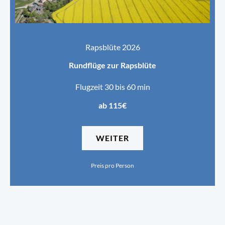
Rapsblüte 2026
Rundflüge zur Rapsblüte
Flugzeit 30 bis 60 min
ab 115€
WEITER
Preis pro Person