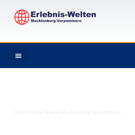
Zum
Inhalt
springen
Erlebnis-Welten MV
Dein Erlebnis Shop in Mecklenburg-Vorpommern