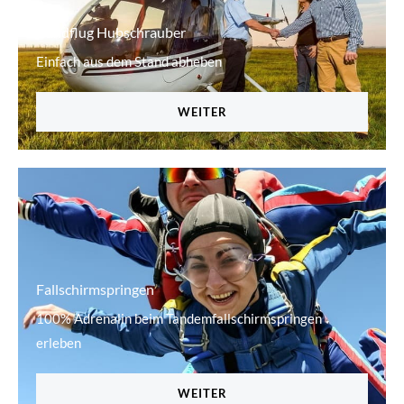
Rundflug Hubschrauber
Einfach aus dem Stand abheben
WEITER
Fallschirmspringen
100% Adrenalin beim Tandemfallschirmspringen
erleben
WEITER