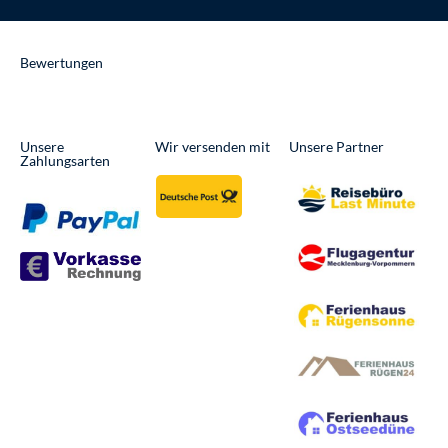
k
e
a
k
-
r
m
e
f
r
Bewertungen
Unsere
Wir versenden mit
Unsere Partner
Zahlungsarten