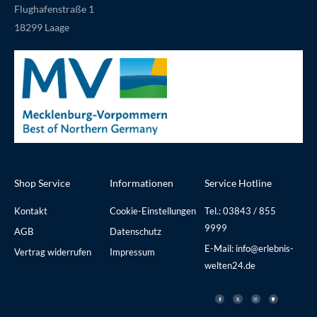
Flughafenstraße 1
18299 Laage
Shop Service
Informationen
Service Hotline
Kontakt
Cookie-Einstellungen
Tel.: 03843 / 855
9999
AGB
Datenschutz
E-Mail: info@erlebnis-
Vertrag widerrufen
Impressum
welten24.de
F
X
I
M
a
-
n
a
c
t
s
p
e
w
t
-
b
i
a
m
o
t
g
a
o
t
r
r