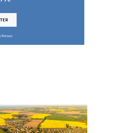
TER
o Person