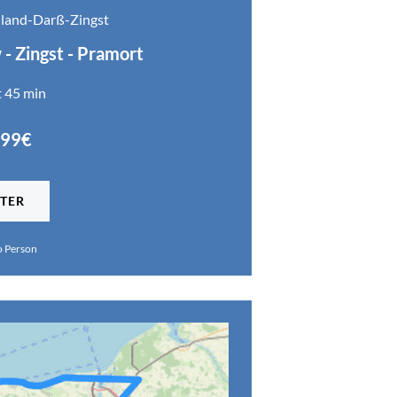
hland-Darß-Zingst
 - Zingst - Pramort
t 45 min
299€
TER
o Person