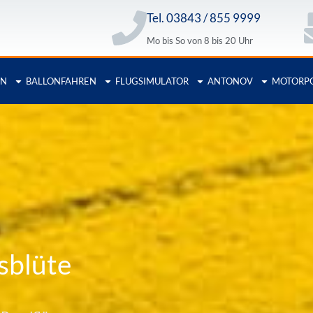
Tel. 03843 / 855 9999
Mo bis So von 8 bis 20 Uhr
EN
BALLONFAHREN
FLUGSIMULATOR
ANTONOV
MOTORP
sblüte