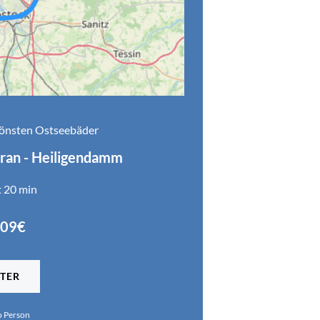
hönsten Ostseebäder
ran - Heiligendamm
t 20 min
209€
TER
o Person