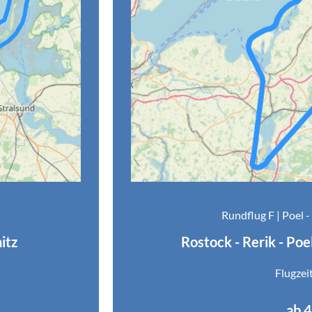
Rundflug F | Poel 
itz
Rostock - Rerik - Poe
Flugzei
ab 