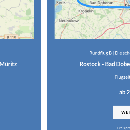
Rundflug B | Die sc
 Müritz
Rostock - Bad Dobe
Flugzei
ab 
WEI
Preis pr