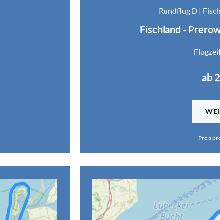
Rundflug D | Fisc
Fischland - Prerow
Flugzei
ab 
WEI
Preis pr