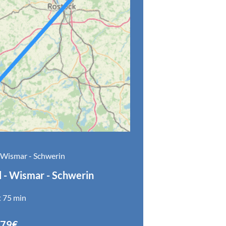
- Wismar - Schwerin
l - Wismar - Schwerin
t 75 min
479€