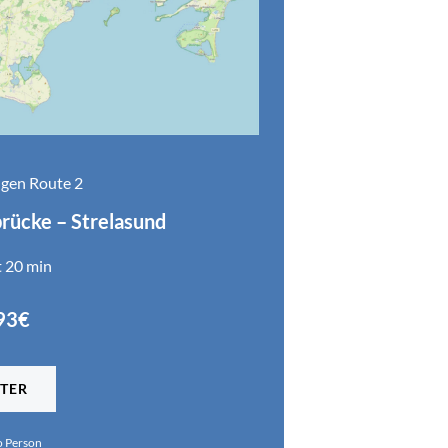
gen Route 2
rücke – Strelasund
t 20 min
93€
TER
o Person