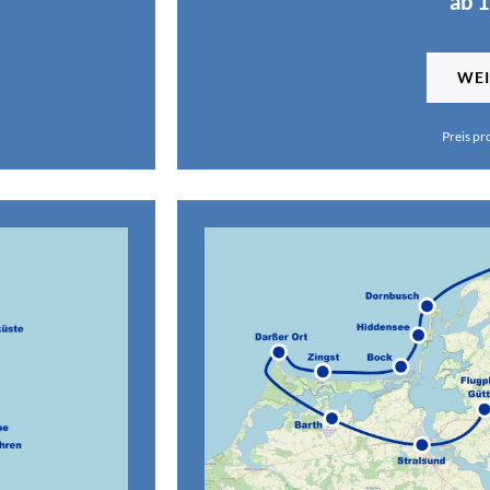
ab 
WEI
Preis pr