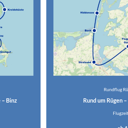
Rundflug Rü
 – Binz
Rund um Rügen – 
Flugzei