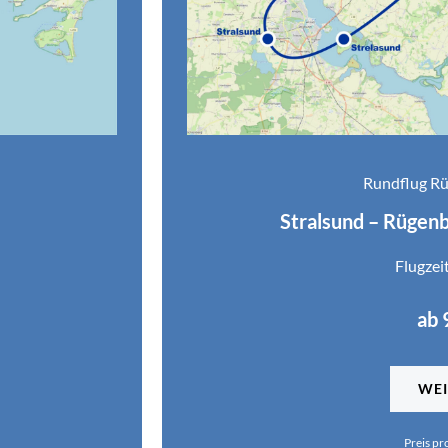
Rundflug Rü
Stralsund – Rügenb
Flugzei
ab 
WEI
Preis pr