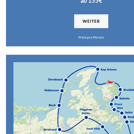
ab 155€
WEITER
Preis pro Person