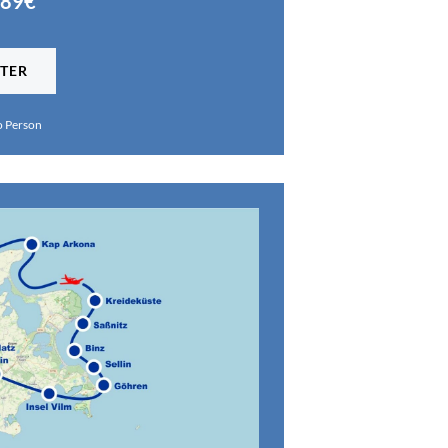
189€
TER
o Person