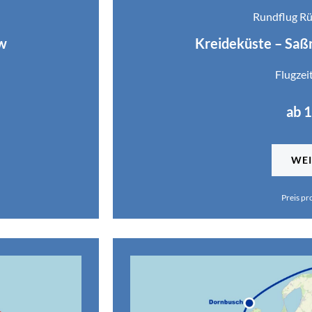
Rundflug Rü
w
Kreideküste – Saßn
Flugzei
ab 
WEI
Preis pr