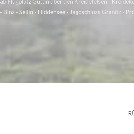
ab Flugplatz Güttin über den Kreidefelsen - Kreidek
- Binz - Sellin - Hiddensee - Jagdschloss Granitz - Pr
R