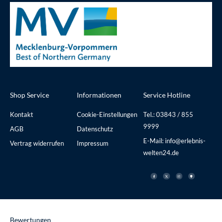
Shop Service
Informationen
Service Hotline
Kontakt
Cookie-Einstellungen
Tel.: 03843 / 855
9999
AGB
Datenschutz
E-Mail: info@erlebnis-
Vertrag widerrufen
Impressum
welten24.de
F
X
I
M
a
-
n
a
c
t
s
p
e
w
t
-
b
i
a
m
o
t
g
a
o
t
r
r
k
e
a
k
-
r
m
e
f
r
Bewertungen