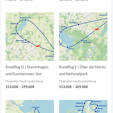
Preisspanne:
Preisspanne:
153,00€
153,00€
bis
bis
299,00€
309,00€
Rundflug D | Stavenhagen
Rundflug E | Über die Müritz
und Kummerower See
und Nationalpark
Flughafen Neubrandenburg
Flughafen Neubrandenburg
153,00
€
–
299,00
€
153,00
€
–
309,00
€
Preisspanne:
Preisspanne:
173,00€
193,00€
bis
bis