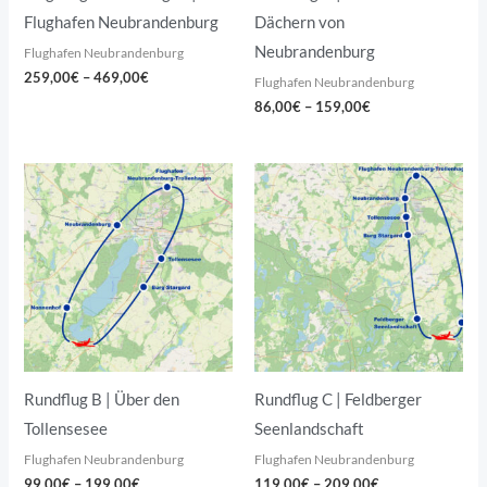
Flughafen Neubrandenburg
Dächern von
Neubrandenburg
Flughafen Neubrandenburg
259,00
€
–
469,00
€
Flughafen Neubrandenburg
86,00
€
–
159,00
€
Preisspanne:
Preisspanne:
99,00€
119,00€
bis
bis
199,00€
209,00€
Rundflug B | Über den
Rundflug C | Feldberger
Tollensesee
Seenlandschaft
Flughafen Neubrandenburg
Flughafen Neubrandenburg
99,00
€
–
199,00
€
119,00
€
–
209,00
€