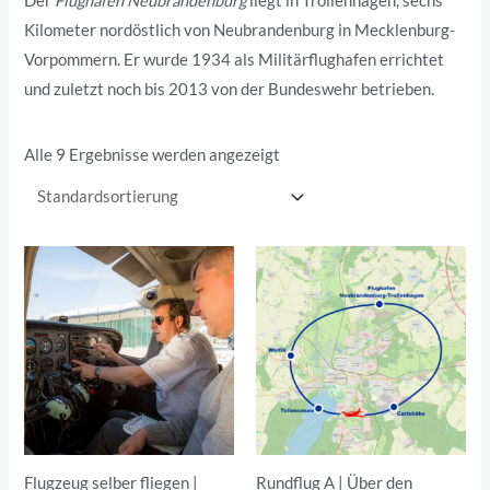
Der
Flughafen Neubrandenburg
liegt in Trollenhagen, sechs
Kilometer nordöstlich von Neubrandenburg in Mecklenburg-
Vorpommern. Er wurde 1934 als Militärflughafen errichtet
und zuletzt noch bis 2013 von der Bundeswehr betrieben.
Alle 9 Ergebnisse werden angezeigt
Preisspanne:
Preisspanne:
259,00€
86,00€
bis
bis
469,00€
159,00€
Flugzeug selber fliegen |
Rundflug A | Über den