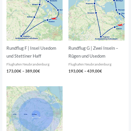
389,00€
439,00€
Rundflug F | Insel Usedom
Rundflug G | Zwei Inseln –
und Stettiner Haff
Rügen und Usedom
Flughafen Neubrandenburg
Flughafen Neubrandenburg
173,00
€
–
389,00
€
193,00
€
–
439,00
€
Preisspanne:
86,00€
bis
439,00€