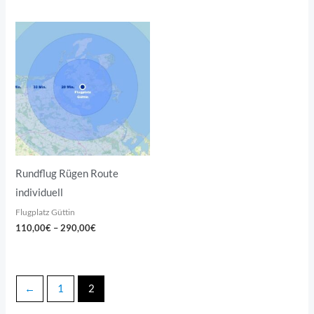
Preisspanne:
110,00€
bis
290,00€
Rundflug Rügen Route
individuell
Flugplatz Güttin
110,00
€
–
290,00
€
←
1
2