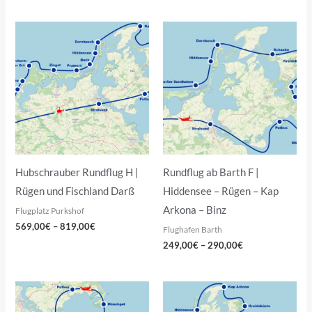
Preisspanne:
Preisspanne:
569,00€
249,00€
bis
bis
819,00€
290,00€
Hubschrauber Rundflug H |
Rundflug ab Barth F |
Rügen und Fischland Darß
Hiddensee – Rügen – Kap
Arkona – Binz
Flugplatz Purkshof
569,00
€
–
819,00
€
Flughafen Barth
249,00
€
–
290,00
€
Preisspanne:
Preisspanne:
186,00€
199,00€
bis
bis