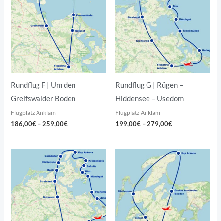
259,00€
279,00€
Rundflug F | Um den
Rundflug G | Rügen –
Greifswalder Boden
Hiddensee – Usedom
Flugplatz Anklam
Flugplatz Anklam
186,00
€
–
259,00
€
199,00
€
–
279,00
€
Preisspanne:
Preisspanne:
193,00€
115,00€
bis
bis
439,00€
133,00€