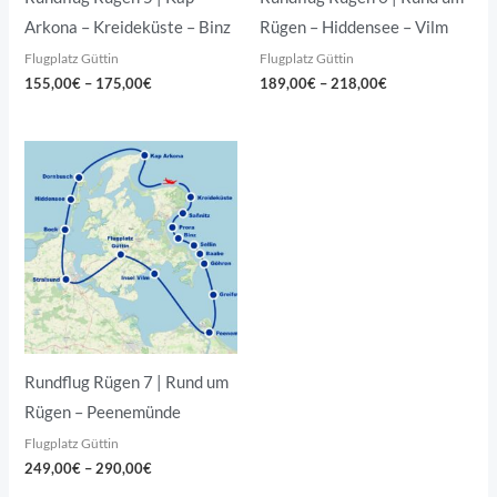
Arkona – Kreideküste – Binz
Rügen – Hiddensee – Vilm
Flugplatz Güttin
Flugplatz Güttin
155,00
€
–
175,00
€
189,00
€
–
218,00
€
Preisspanne:
249,00€
bis
290,00€
Rundflug Rügen 7 | Rund um
Rügen – Peenemünde
Flugplatz Güttin
249,00
€
–
290,00
€