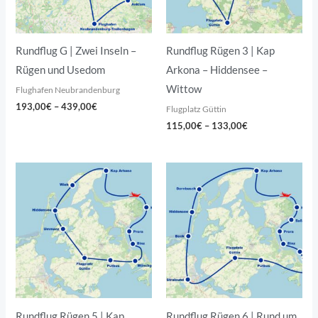
Rundflug G | Zwei Inseln –
Rundflug Rügen 3 | Kap
Rügen und Usedom
Arkona – Hiddensee –
Wittow
Flughafen Neubrandenburg
193,00
€
–
439,00
€
Flugplatz Güttin
115,00
€
–
133,00
€
Preisspanne:
Preisspanne:
155,00€
189,00€
bis
bis
175,00€
218,00€
Rundflug Rügen 5 | Kap
Rundflug Rügen 6 | Rund um