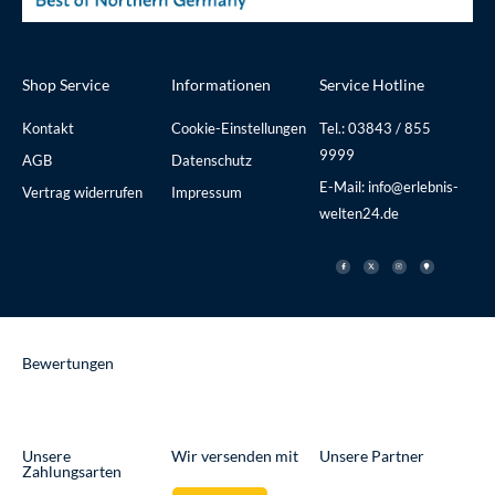
Shop Service
Informationen
Service Hotline
Kontakt
Cookie-Einstellungen
Tel.: 03843 / 855
9999
AGB
Datenschutz
E-Mail: info@erlebnis-
Vertrag widerrufen
Impressum
welten24.de
F
X
I
M
a
-
n
a
c
t
s
p
e
w
t
-
b
i
a
m
o
t
g
a
o
t
r
r
k
e
a
k
-
r
m
e
f
r
Bewertungen
Unsere
Wir versenden mit
Unsere Partner
Zahlungsarten