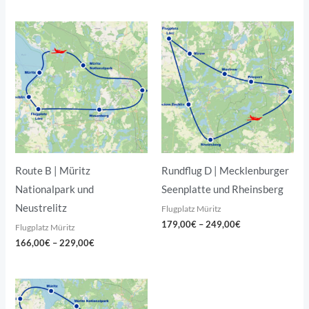
Preisspanne:
Preisspanne:
166,00€
179,00€
bis
bis
229,00€
249,00€
Route B | Müritz
Rundflug D | Mecklenburger
Nationalpark und
Seenplatte und Rheinsberg
Neustrelitz
Flugplatz Müritz
179,00
€
–
249,00
€
Flugplatz Müritz
166,00
€
–
229,00
€
Preisspanne:
193,00€
bis