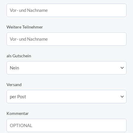
Fallschirmsprung
|
Neustadt-
Glewe
Weitere Teilnehmer
Menge
als Gutschein
Versand
Kommentar