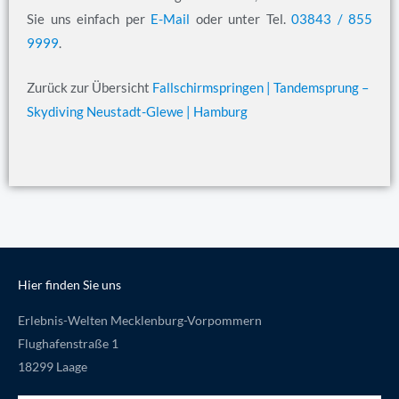
Sie uns einfach per
E-Mail
oder unter Tel.
03843 / 855
9999
.
Zurück zur Übersicht
Fallschirmspringen | Tandemsprung –
Skydiving Neustadt-Glewe | Hamburg
Hier finden Sie uns
Erlebnis-Welten Mecklenburg-Vorpommern
Flughafenstraße 1
18299 Laage