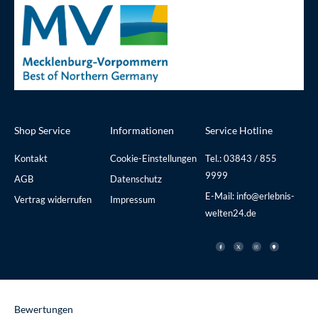
Shop Service
Informationen
Service Hotline
Kontakt
Cookie-Einstellungen
Tel.: 03843 / 855
9999
AGB
Datenschutz
E-Mail: info@erlebnis-
Vertrag widerrufen
Impressum
welten24.de
F
X
I
M
a
-
n
a
c
t
s
p
e
w
t
-
b
i
a
m
o
t
g
a
o
t
r
r
k
e
a
k
-
r
m
e
f
r
Bewertungen