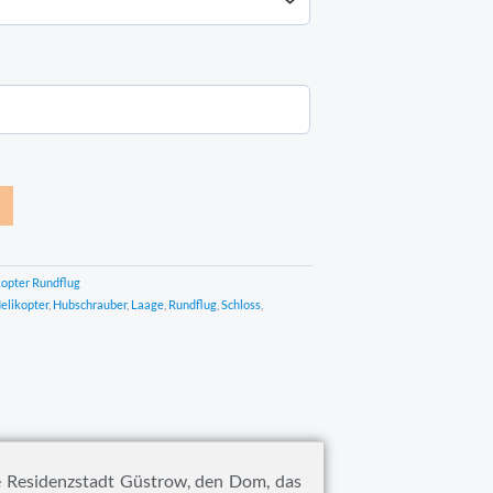
kopter Rundflug
elikopter
,
Hubschrauber
,
Laage
,
Rundflug
,
Schloss
,
ie Residenzstadt Güstrow, den Dom, das