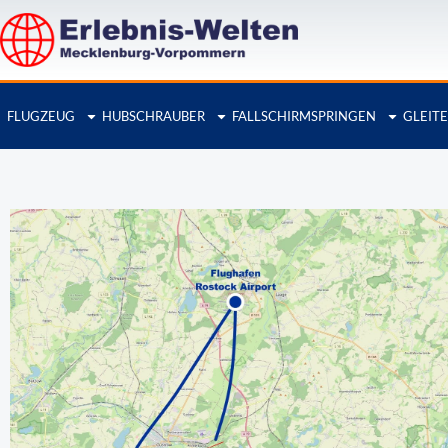
Zum
Inhalt
springen
FLUGZEUG
HUBSCHRAUBER
FALLSCHIRMSPRINGEN
GLEIT