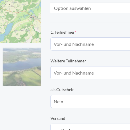
Rundflug
B
|
Barlachstadt
(required)
1. Teilnehmer
*
Güstrow
mit
dem
Weitere Teilnehmer
Inselsee
Menge
als Gutschein
Versand