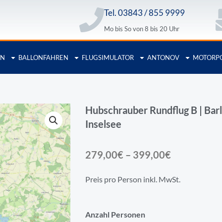
Tel. 03843 / 855 9999
Mo bis So von 8 bis 20 Uhr
EN
BALLONFAHREN
FLUGSIMULATOR
ANTONOV
MOTORP
Hubschrauber Rundflug B | Bar
Inselsee
Preisspann
279,00
€
–
399,00
€
279,00€
Preis pro Person inkl. MwSt.
bis
399,00€
Hubschrauber
Anzahl Personen