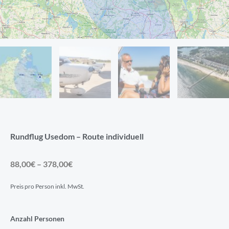
Rundflug Usedom – Route individuell
Preisspanne:
88,00
€
–
378,00
€
88,00€
Preis pro Person inkl. MwSt.
bis
378,00€
Rundflug
Anzahl Personen